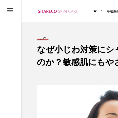
毎週更
ム
しわ
なぜ小じわ対策にシ
のか？敏感肌にもや
テムの使い方