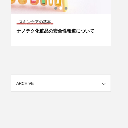
スキンケアの基本
スキ
正
ナノテク化粧品の安全性報道について
敏感
NE
ARCHIVE