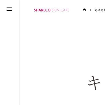
毎週更
ム
テムの使い方