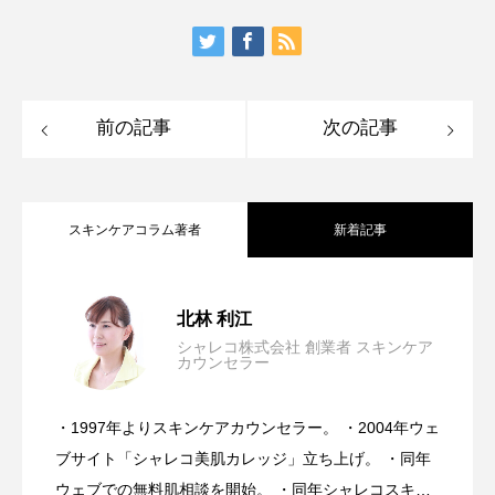
前の記事
次の記事
スキンケアコラム著者
新着記事
【完全保存版】日焼け後のスキンケア
2026.07.31
北林 利江
シャレコ株式会社 創業者 スキンケア
カウンセラー
美容は30年間進化し続けたのに、なぜ肌
2026.07.24
NGケアとOKケア
・1997年よりスキンケアカウンセラー。 ・2004年ウェ
今、「肌を治す」ことを諦め続けてい
2026.07.17
トラブルは増え続けている・・・医師が
ブサイト「シャレコ美肌カレッジ」立ち上げ。 ・同年
ウェブでの無料肌相談を開始。 ・同年シャレコスキン