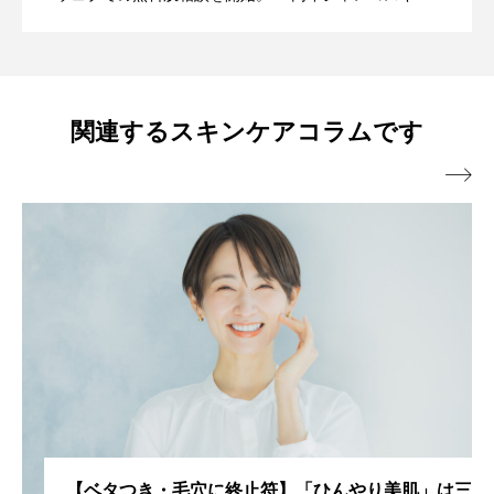
ケア製品を発表。 ・スキンケアカウンセラーとしてア
る。
心配するスキンケアとは？
ドバイス実績10万人を超える。 ・ミスユニバース ビ
ューティーキャンプ講師。 ・スキンケアメルマガ「シ
ャレコレター♪」は20年間週一回発行。 ・肌トラブル
関連するスキンケアコラムです
向け特に敏感肌、乾燥肌へのスキンケアアドバイスに

は好評を得ている。
【ベタつき・毛穴に終止符】「ひんやり美肌」は三