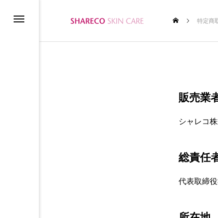
特定商
ム
販売業
シャレコ株
テムの使い方
総責任
代表取締役
所在地