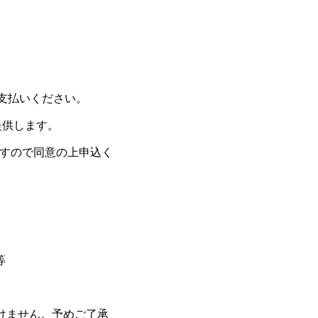
支払いください。
提供します。
すので同意の上申込く
等
けません。予めご了承