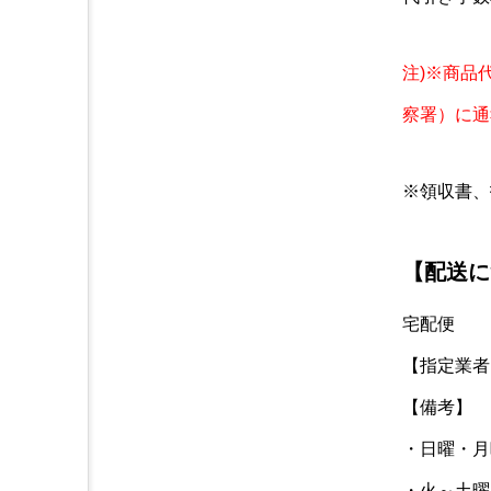
注)※商品
察署）に通
※領収書、
【配送に
宅配便
【指定業者
【備考】
・日曜・月
・火～土曜