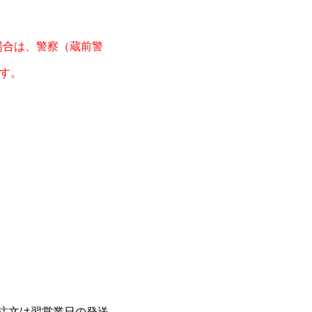
場合は、警察（蔵前警
す。
ご注文は翌営業日の発送