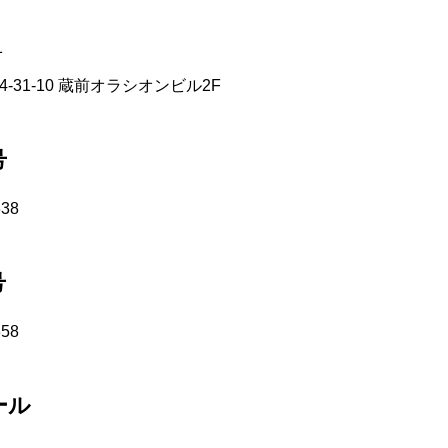
1
-31-10 蔵前オラシオンビル2F
号
338
号
358
ール