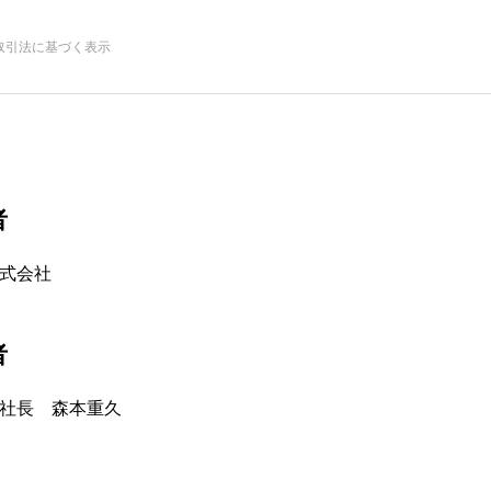
取引法に基づく表示
者
式会社
者
社長 森本重久