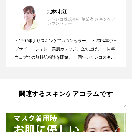
＜透明感が失われる理由＞シミの原因は
2026.08.07
北林 利江
シャレコ株式会社 創業者 スキンケア
カウンセラー
【完全保存版】日焼け後のスキンケア
2026.07.31
メラニン渋滞。
・1997年よりスキンケアカウンセラー。 ・2004年ウェ
美容は30年間進化し続けたのに、なぜ肌
2026.07.24
NGケアとOKケア
ブサイト「シャレコ美肌カレッジ」立ち上げ。 ・同年
ウェブでの無料肌相談を開始。 ・同年シャレコスキン
ケア製品を発表。 ・スキンケアカウンセラーとしてア
トラブルは増え続けている・・・医師が
ドバイス実績10万人を超える。 ・ミスユニバース ビ
ューティーキャンプ講師。 ・スキンケアメルマガ「シ
ャレコレター♪」は20年間週一回発行。 ・肌トラブル
心配するスキンケアとは？
関連するスキンケアコラムです
向け特に敏感肌、乾燥肌へのスキンケアアドバイスに

は好評を得ている。