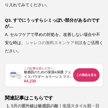
り入れてみてください。
Q3. すでにうっすらシミっぽい部分があるのです
が…
A. セルフケアで早めの対処を。改善しない場合や不
安な時は、
シャレコの無料スキンケア相談
をご活用く
ださい。
この記事を読んだ方へ
敏感肌のための保湿&保護 フェ
この商品を見る
イスパウダー カラーレス マスク
¥4,230
が汚れにくい シャレコレスキュ
ーSPパウダー 12g（パフ付）
関連記事はこちらです
5月の紫外線は敏感肌の敵！生活スタイル別・日