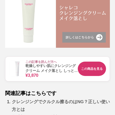
この記事を読んだ方へ
乾燥しやすい肌にクレンジング
この商品を見る
クリーム メイク落とし しっとり
¥3,870
洗い上がり 低刺激 無香料 シャ
レコ 85g
関連記事はこちらです
クレンジングでクルクル擦るのはNG？正しい使い
方とは