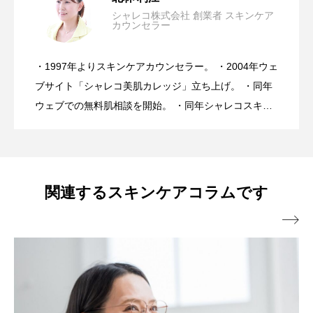
シャレコ株式会社 創業者 スキンケア
カウンセラー
【完全保存版】日焼け後のスキンケア
2026.07.31
メラニン渋滞。
・1997年よりスキンケアカウンセラー。 ・2004年ウェ
美容は30年間進化し続けたのに、なぜ肌
2026.07.24
NGケアとOKケア
ブサイト「シャレコ美肌カレッジ」立ち上げ。 ・同年
ウェブでの無料肌相談を開始。 ・同年シャレコスキン
ケア製品を発表。 ・スキンケアカウンセラーとしてア
トラブルは増え続けている・・・医師が
ドバイス実績10万人を超える。 ・ミスユニバース ビ
ューティーキャンプ講師。 ・スキンケアメルマガ「シ
ャレコレター♪」は20年間週一回発行。 ・肌トラブル
心配するスキンケアとは？
関連するスキンケアコラムです
向け特に敏感肌、乾燥肌へのスキンケアアドバイスに

は好評を得ている。