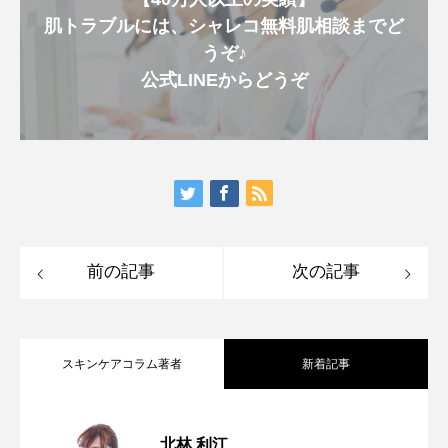
肌トラブルには、シャレコ無料肌相談までど
うぞ♪
公式LINEからどうぞ
前の記事
次の記事
スキンケアコラム著者
新着記事
＜透明感が失われる理由＞シミの原因は
2026.08.07
北林 利江