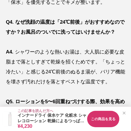
「保水」を優先することでキメが整います。
Q4. なぜ洗顔の温度は「24℃前後」がおすすめなので
すか？お風呂のついでに洗ってはいけませんか？
A4.
シャワーのような熱いお湯は、大人肌に必要な皮
脂まで落としすぎて乾燥を招くためです。「ちょっと
冷たい」と感じる24℃前後のぬるま湯が、バリア機能
を壊さず汚れだけを落とすベストな温度です。
Q5. ローションを5〜6回重ねづけする際、効果を高め
るためのコツはありますか？
この記事を読んだ方へ
×
インナードライ 保水ケア 化粧水 シャ
この商品を見る
レコローション 乾燥によるつっぱり
¥4,230
に 120mL