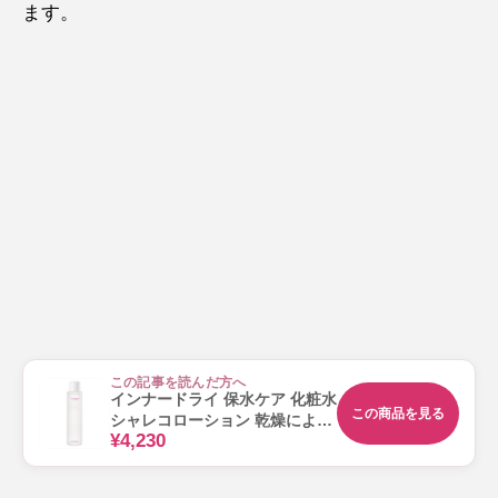
ます。
この記事を読んだ方へ
インナードライ 保水ケア 化粧水
この商品を見る
シャレコローション 乾燥による
¥4,230
つっぱりに 120mL