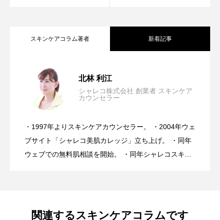
スキンケアコラム著者
新着記事
【完全保存版】日焼け後のスキンケア
2026.07.31
北林 利江
シャレコ株式会社 創業者 スキンケア
カウンセラー
美容は30年間進化し続けたのに、なぜ肌
2026.07.24
NGケアとOKケア
・1997年よりスキンケアカウンセラー。 ・2004年ウェ
今、「肌を治す」ことを諦め続けてい
2026.07.17
トラブルは増え続けている・・・医師が
ブサイト「シャレコ美肌カレッジ」立ち上げ。 ・同年
ウェブでの無料肌相談を開始。 ・同年シャレコスキン
ケア製品を発表。 ・スキンケアカウンセラーとしてア
る。
心配するスキンケアとは？
ドバイス実績10万人を超える。 ・ミスユニバース ビ
ューティーキャンプ講師。 ・スキンケアメルマガ「シ
ャレコレター♪」は20年間週一回発行。 ・肌トラブル
関連するスキンケアコラムです