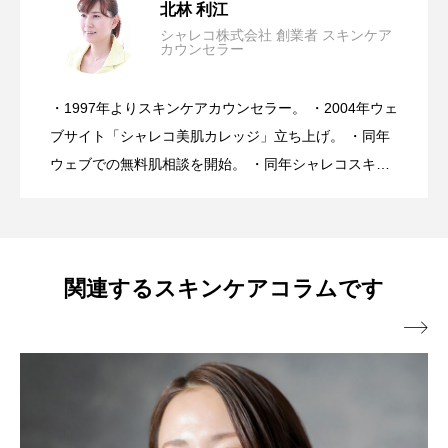
北林 利江
シャレコ株式会社 創業者 スキンケア
カウンセラー
美容は30年間進化し続けたのに、なぜ肌
2026.07.24
NGケアとOKケア
・1997年よりスキンケアカウンセラー。 ・2004年ウェ
今、「肌を治す」ことを諦め続けてい
2026.07.17
トラブルは増え続けている・・・医師が
ブサイト「シャレコ美肌カレッジ」立ち上げ。 ・同年
ウェブでの無料肌相談を開始。 ・同年シャレコスキン
ケア製品を発表。 ・スキンケアカウンセラーとしてア
る。
心配するスキンケアとは？
ドバイス実績10万人を超える。 ・ミスユニバース ビ
ューティーキャンプ講師。 ・スキンケアメルマガ「シ
ャレコレター♪」は20年間週一回発行。 ・肌トラブル
関連するスキンケアコラムです
向け特に敏感肌、乾燥肌へのスキンケアアドバイスに

は好評を得ている。