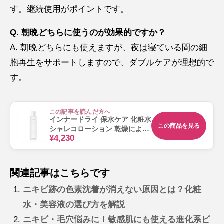
す。継続使用がポイントです。
Q. 朝晩どちらに使うのが効果的ですか？
A. 朝晩どちらにも使えますが、夜は寝ている間の細
胞再生をサポートしますので、ダブルケアが理想的で
す。
この記事を読んだ方へ
インナードライ 保水ケア 化粧水
この商品を見る
シャレコローション 乾燥による
¥4,230
つっぱりに 120mL
関連記事はこちらです
ニキビ跡の色素沈着が消えない原因とは？化粧
水・美容液の選び方を解説
ニキビ・毛穴悩みに！敏感肌にも使える進化系ビ