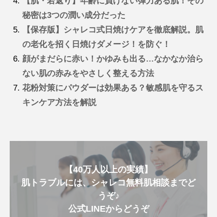
【肌・若返り】年齢に負けない弾力ある肌！その
秘密は3つの潤い成分だった
【保存版】シャレコ式日焼けケアを徹底解説。肌
の老化を招く日焼けダメージ！を防ぐ！
顔がまだらに赤い！かゆみも出る…なかなか治ら
ない肌の赤みをやさしく整える方法
花粉対策にパウダーは効果ある？敏感肌を守るス
キンケア方法を解説
【40万人以上の実績】
肌トラブルには、シャレコ無料肌相談までど
うぞ♪
公式LINEからどうぞ