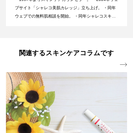
美容は30年間進化し続けたのに、なぜ肌
2026.07.24
NGケアとOKケア
ブサイト「シャレコ美肌カレッジ」立ち上げ。 ・同年
ウェブでの無料肌相談を開始。 ・同年シャレコスキン
ケア製品を発表。 ・スキンケアカウンセラーとしてア
トラブルは増え続けている・・・医師が
ドバイス実績10万人を超える。 ・ミスユニバース ビ
ューティーキャンプ講師。 ・スキンケアメルマガ「シ
ャレコレター♪」は20年間週一回発行。 ・肌トラブル
心配するスキンケアとは？
関連するスキンケアコラムです
向け特に敏感肌、乾燥肌へのスキンケアアドバイスに

は好評を得ている。