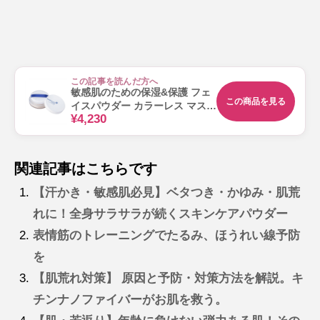
この記事を読んだ方へ
敏感肌のための保湿&保護 フェ
この商品を見る
イスパウダー カラーレス マスク
¥4,230
が汚れにくい シャレコレスキュ
ーSPパウダー 12g（パフ付）
関連記事はこちらです
【汗かき・敏感肌必見】ベタつき・かゆみ・肌荒
れに！全身サラサラが続くスキンケアパウダー
表情筋のトレーニングでたるみ、ほうれい線予防
を
【肌荒れ対策】 原因と予防・対策方法を解説。キ
チンナノファイバーがお肌を救う。