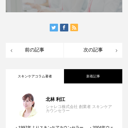
前の記事
次の記事
スキンケアコラム著者
新着記事
＜透明感が失われる理由＞シミの原因は
2026.08.07
北林 利江
シャレコ株式会社 創業者 スキンケア
カウンセラー
【完全保存版】日焼け後のスキンケア
2026.07.31
メラニン渋滞。
・1997年よりスキンケアカウンセラー。 ・2004年ウェ