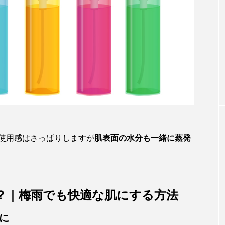
毛穴
【毛穴の角栓対処法】無理に取るのはN
G！敏感肌でもできる正しいケアとは？
使用感はさっぱりしますが
肌表面の水分も一緒に蒸発
？｜梅雨でも快適な肌にする方法
に