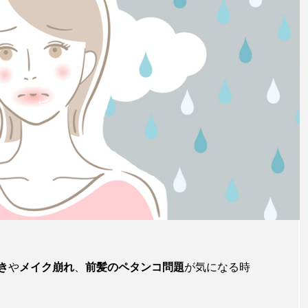
き
や
メイク崩れ
、
前髪のペタンコ問題
が気になる時