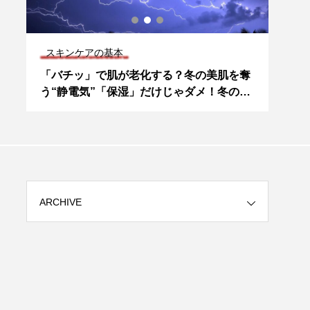
スキンケアの基本
スキ
「バチッ」で肌が老化する？冬の美肌を奪
夏の
う“静電気”「保湿」だけじゃダメ！冬の肌
を守る3大要素
ARCHIVE