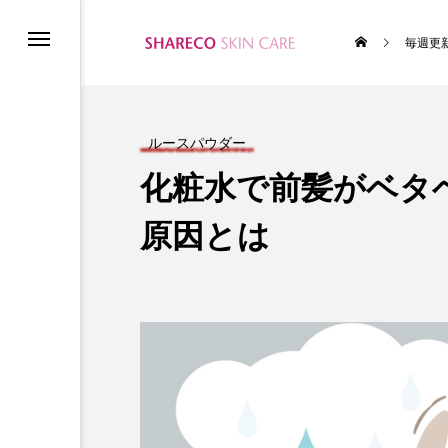
毎週更
ム
ルースパウダー
化粧水で前髪がベタ
原因とは
テムの使い方