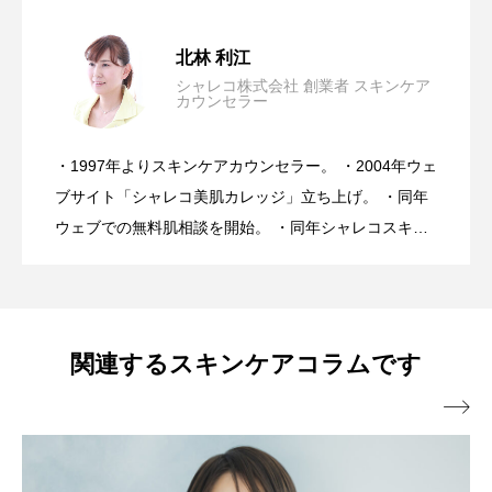
【完全保存版】日焼け後のスキンケア
2026.07.31
北林 利江
シャレコ株式会社 創業者 スキンケア
カウンセラー
美容は30年間進化し続けたのに、なぜ肌
2026.07.24
NGケアとOKケア
・1997年よりスキンケアカウンセラー。 ・2004年ウェ
今、「肌を治す」ことを諦め続けてい
2026.07.17
トラブルは増え続けている・・・医師が
ブサイト「シャレコ美肌カレッジ」立ち上げ。 ・同年
ウェブでの無料肌相談を開始。 ・同年シャレコスキン
ケア製品を発表。 ・スキンケアカウンセラーとしてア
る。
心配するスキンケアとは？
ドバイス実績10万人を超える。 ・ミスユニバース ビ
ューティーキャンプ講師。 ・スキンケアメルマガ「シ
ャレコレター♪」は20年間週一回発行。 ・肌トラブル
関連するスキンケアコラムです
向け特に敏感肌、乾燥肌へのスキンケアアドバイスに

は好評を得ている。