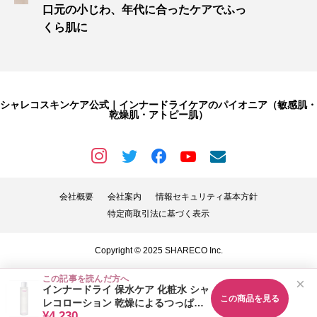
口元の小じわ、年代に合ったケアでふっ
くら肌に
シャレコスキンケア公式｜インナードライケアのパイオニア（敏感肌・
乾燥肌・アトピー肌）
会社概要
会社案内
情報セキュリティ基本方針
特定商取引法に基づく表示
Copyright © 2025 SHARECO Inc.
この記事を読んだ方へ
×
インナードライ 保水ケア 化粧水 シャ
この商品を見る
レコローション 乾燥によるつっぱり
¥4,230
に 120mL