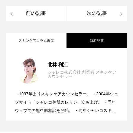
前の記事
次の記事
スキンケアコラム著者
新着記事
＜透明感が失われる理由＞シミの原因は
2026.08.07
北林 利江
シャレコ株式会社 創業者 スキンケア
カウンセラー
【完全保存版】日焼け後のスキンケア
2026.07.31
メラニン渋滞。
・1997年よりスキンケアカウンセラー。 ・2004年ウェ
美容は30年間進化し続けたのに、なぜ肌
2026.07.24
NGケアとOKケア
ブサイト「シャレコ美肌カレッジ」立ち上げ。 ・同年
ウェブでの無料肌相談を開始。 ・同年シャレコスキン
ケア製品を発表。 ・スキンケアカウンセラーとしてア
トラブルは増え続けている・・・医師が
ドバイス実績10万人を超える。 ・ミスユニバース ビ