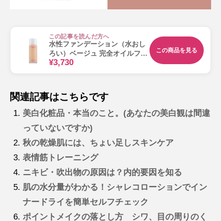
この記事を読んだ方へ
水性ファンデーション（水おし
この商品を見る
ろい）ベージュ 完全オイルフリ
¥3,730
ー 敏感肌向け ニキビ 肌荒れ メ
イク ノンアルコール 30mL
関連記事はこちらです
美白化粧品・本当のこと。(あなたの美白観は間違
っていないですか)
秋の乾燥肌には、ちょい足しスキンケア
表情筋トレーニング
ニキビ・吹出物の原因は？内的要因を知る
肌の水分量がわかる！シャレコローションでイン
ナードライを簡単セルフチェック
ポイントメイクの落とし方 シワ、目の周りのく