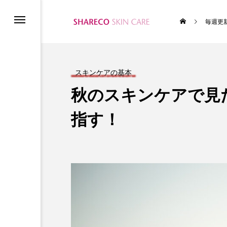
毎週更
ム
スキンケアの基本
秋のスキンケアで見
指す！
テムの使い方