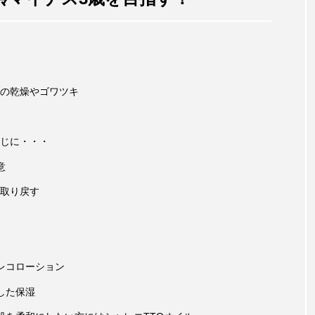
の乾燥やゴワツキ
じに・・・
意
取り戻す
レコローション
した保湿