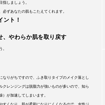
目指しましょう。
、必ずあなたの肌もこたえてくれます。
メディカルアロマ
イント！
インナードライ
あなたのストレス、どっちタイプですか
5つのポイント
メディカルアロマのススメ。
せ、やわらか肌を取り戻す
う。
になりがちですので、ふき取りタイプのメイク落とし
ルクレンジングは脱脂力が強いものが多いので、知ら
燥）が加速してしまいます。
やすくなり、肌が柔和になりにくくなるので、水性ジ