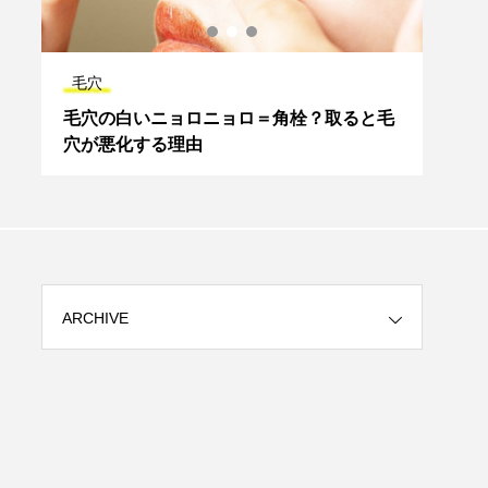
毛穴
スキ
？
毛穴の白いニョロニョロ＝角栓？取ると毛
【ア
穴が悪化する理由
でも
ARCHIVE