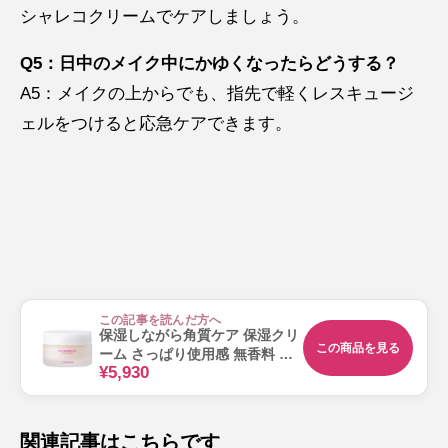
シャレコクリームでケアしましょう。
Q5：日中のメイク中にかゆくなったらどうする？
A5：メイクの上からでも、指先で軽くレスキュージ
ェルをつけると応急ケアできます。
この記事を読んだ方へ
保湿しながら角質ケア 保湿クリ
この商品を見る
ーム さっぱり使用感 無香料 低
¥5,930
刺激 シャレコクリーム 40g
関連記事はこちらです