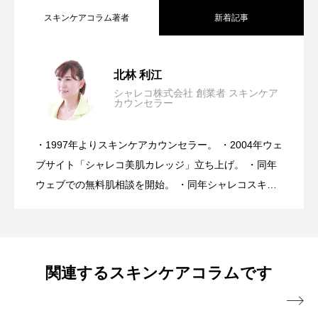
スキンケアコラム著者
新着記事
＜透明感が失われる理由＞シミの原因は
2026.08.07
北林 利江
シャレコ株式会社 創業者 スキンケア
カウンセラー
【完全保存版】日焼け後のスキンケア
2026.07.31
メラニン渋滞。
・1997年よりスキンケアカウンセラー。 ・2004年ウェ
美容は30年間進化し続けたのに、なぜ肌
2026.07.24
NGケアとOKケア
ブサイト「シャレコ美肌カレッジ」立ち上げ。 ・同年
ウェブでの無料肌相談を開始。 ・同年シャレコスキン
ケア製品を発表。 ・スキンケアカウンセラーとしてア
トラブルは増え続けている・・・医師が
ドバイス実績10万人を超える。 ・ミスユニバース ビ
ューティーキャンプ講師。 ・スキンケアメルマガ「シ
ャレコレター♪」は20年間週一回発行。 ・肌トラブル
心配するスキンケアとは？
関連するスキンケアコラムです
向け特に敏感肌、乾燥肌へのスキンケアアドバイスに

は好評を得ている。