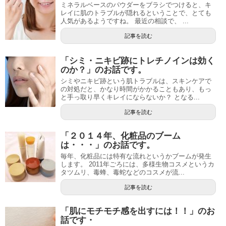
ミネラルベースのパウダーをブラシでつけると、キ
レイに肌のトラブルが隠れるということで、とても
人気があるようですね。 最近の相談で、 ...
記事を読む
「シミ・ニキビ跡にトレチノインは効く
のか？」のお話です。
シミやニキビ跡という肌トラブルは、スキンケアで
の対処だと、かなり時間がかかることもあり、もっ
と手っ取り早くキレイにならないか？ となる...
記事を読む
「２０１４年、化粧品のブーム
は・・・」のお話です。
毎年、化粧品には特有な流れというかブームが発生
します。 2011年ごろには、多様生物コスメというカ
タツムリ、毒蜂、毒蛇などのコスメが流...
記事を読む
「肌にモチモチ感を出すには！！」のお
話です・