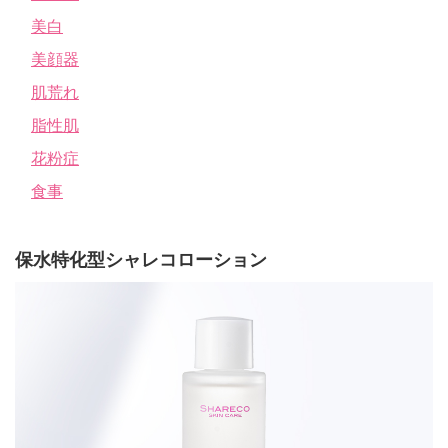
美白
美顔器
肌荒れ
脂性肌
花粉症
食事
保水特化型シャレコローション