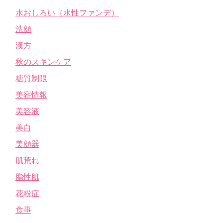
水おしろい（水性ファンデ）
洗顔
漢方
秋のスキンケア
糖質制限
美容情報
美容液
美白
美顔器
肌荒れ
脂性肌
花粉症
食事