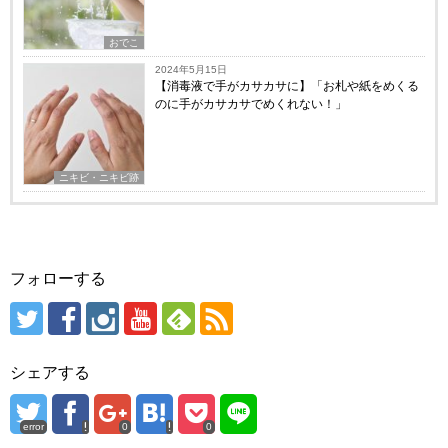
おでこ
2024年5月15日
【消毒液で手がカサカサに】「お札や紙をめくる
のに手がカサカサでめくれない！」
ニキビ・ニキビ跡
フォローする
シェアする
error
0
0