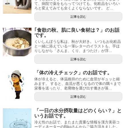
て、病院で薬をもらってつけても、化粧品をいろい
ろと変えてみても全くよくならないです。 ど...
記事を読む
｢食欲の秋、肌に良い食材は？」のお話
です。
くいしんぼうな私は、秋が大好き。 いつもお化粧品
と一緒に添えている一筆レターのイラストも、芋ほ
りしながら「さんま、くり、まつたけ」が浮...
記事を読む
「体の冷えチェック」のお話です。
体が冷えると、体温維持のために血管がギュッと縮
みます。 すると、血流が悪くなるので体の隅々まで
栄養を送ったり、老廃物を運び出す働きが落...
記事を読む
「一日の水分摂取量はどのくらい？」と
いうお話です。
冷え性のお話で、またまた貴重な情報を漢方美容コ
ーディネーターのRikoさんからご協力頂きました。