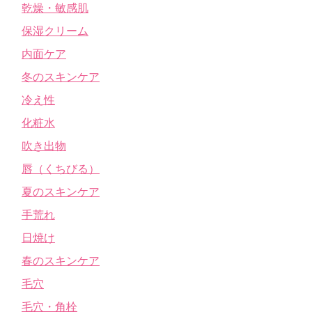
乾燥・敏感肌
保湿クリーム
内面ケア
冬のスキンケア
冷え性
化粧水
吹き出物
唇（くちびる）
夏のスキンケア
手荒れ
日焼け
春のスキンケア
毛穴
毛穴・角栓