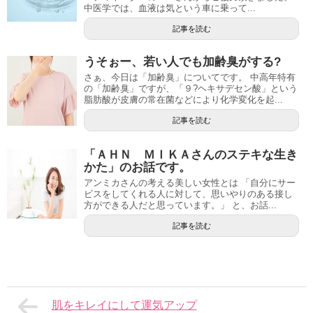
中医学では、血液は気という車に乗って...
記事を読む
うそぉー、若い人でも加齢臭がする?
さぁ、今日は「加齢臭」についてです。 中高年特有
の「加齢臭」ですが、「９?ヘキサデセン酸」という
脂肪酸が皮膚の常在菌などにより化学変化を起...
記事を読む
「ＡＨＮ ＭＩＫＡさんのステキな生き
かた」のお話です。
アンミカさんの考える美しい女性とは 「自分にサー
ビスをしてくれる人に対して、思いやりのある接し
方ができる人だと思っています。」 と、お話...
記事を読む
肌をキレイにして運気アップ