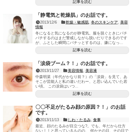
記事を読む
「静電気と乾燥肌」のお話です。
2013/12/6
乾燥・敏感肌
,
冬のスキンケア
,
美容
情報
冬になると気になるのが静電気。服を脱ぐときにパチ
パチするのはまだ警戒しながら脱いだりできるのです
が、ふとした瞬間にバチッとするのは、嫌になっ...
記事を読む
「涙袋ブーム？！」のお話です。
2013/11/27
美容情報
,
美容液
中森明菜（年代がかなり前？）の「涙袋」を見て、あ
そこが芸能人と私の違いだわー、と思い込んでいた若
い頃。 この涙袋はいつ...
記事を読む
〇〇不足がたるみ顔の原因？！」のお話
です。
2013/11/13
しわ・たるみ
,
食事
最近、顔のたるみが目立つな?。でも、年だから仕方
ない！！と思っているものの、 何かその日、その日で