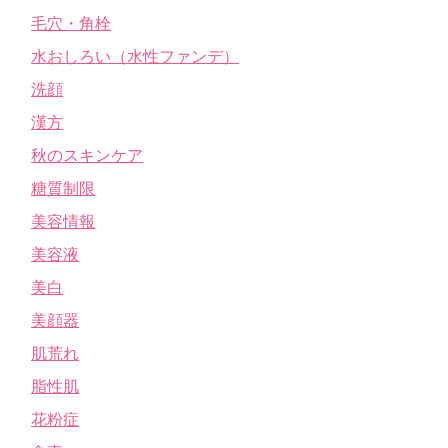
毛穴・角栓
水おしろい（水性ファンデ）
洗顔
漢方
秋のスキンケア
糖質制限
美容情報
美容液
美白
美顔器
肌荒れ
脂性肌
花粉症