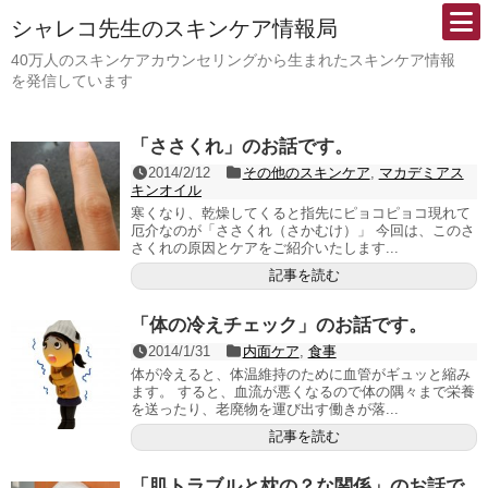
シャレコ先生のスキンケア情報局
40万人のスキンケアカウンセリングから生まれたスキンケア情報
を発信しています
「ささくれ」のお話です。
2014/2/12
その他のスキンケア
,
マカデミアス
キンオイル
寒くなり、乾燥してくると指先にピョコピョコ現れて
厄介なのが「ささくれ（さかむけ）」 今回は、このさ
さくれの原因とケアをご紹介いたします...
記事を読む
「体の冷えチェック」のお話です。
2014/1/31
内面ケア
,
食事
体が冷えると、体温維持のために血管がギュッと縮み
ます。 すると、血流が悪くなるので体の隅々まで栄養
を送ったり、老廃物を運び出す働きが落...
記事を読む
「肌トラブルと枕の？な関係」のお話で