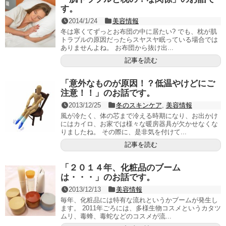
す。
2014/1/24
美容情報
冬は寒くてずっとお布団の中に居たい? でも、枕が肌
トラブルの原因だったらスヤスヤ眠っている場合では
ありませんよね。 お布団から抜け出...
記事を読む
「意外なものが原因！？低温やけどにご
注意！！」のお話です。
2013/12/25
冬のスキンケア
,
美容情報
風が冷たく、体の芯まで冷える時期になり、お出かけ
にはカイロ、お家では様々な暖房器具が欠かせなくな
りましたね。 その際に、是非気を付けて...
記事を読む
「２０１４年、化粧品のブーム
は・・・」のお話です。
2013/12/13
美容情報
毎年、化粧品には特有な流れというかブームが発生し
ます。 2011年ごろには、多様生物コスメというカタツ
ムリ、毒蜂、毒蛇などのコスメが流...