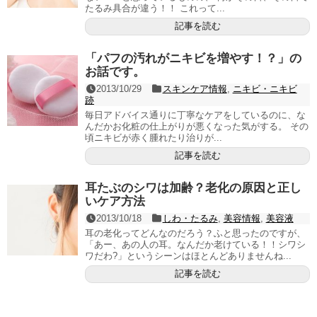
たるみ具合が違う！！ これって...
記事を読む
「パフの汚れがニキビを増やす！？」の
お話です。
2013/10/29
スキンケア情報
,
ニキビ・ニキビ
跡
毎日アドバイス通りに丁寧なケアをしているのに、な
んだかお化粧の仕上がりが悪くなった気がする。 その
頃ニキビが赤く腫れたり治りが...
記事を読む
耳たぶのシワは加齢？老化の原因と正し
いケア方法
2013/10/18
しわ・たるみ
,
美容情報
,
美容液
耳の老化ってどんなのだろう？ふと思ったのですが、
「あー、あの人の耳。なんだか老けている！！シワシ
ワだわ?」というシーンはほとんどありませんね...
記事を読む