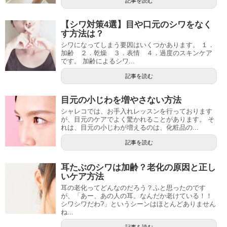
記事を読む
【シワ対策4選】目や口元のシワをなく
す方法は？
シワになってしまう要因はいくつかあります。 １．
加齢 ２．乾燥 ３．表情 ４．過度のスキンケア
です。 加齢によるシワ...
記事を読む
目元の小じわを増やさない方法
シャレコでは、お手入れレッスンを行っております
が、目元のケアでよく驚かれることがあります。 そ
れは、目元の小じわが増えるのは、化粧品の...
記事を読む
耳たぶのシワは加齢？老化の原因と正し
いケア方法
耳の老化ってどんなのだろう？ふと思ったのです
が、「あー、あの人の耳。なんだか老けている！！
シワシワだわ?」というシーンはほとんどありません
ね...
記事を読む