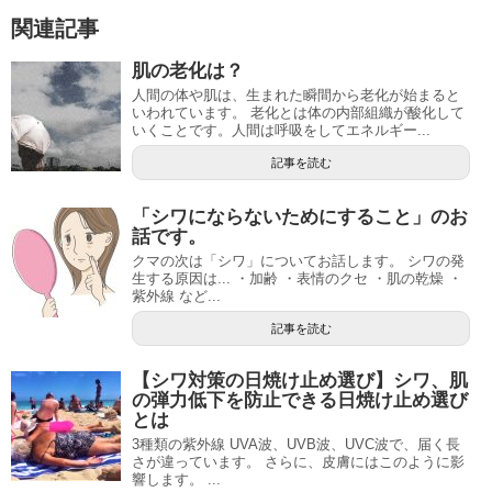
関連記事
肌の老化は？
人間の体や肌は、生まれた瞬間から老化が始まると
いわれています。 老化とは体の内部組織が酸化して
いくことです。人間は呼吸をしてエネルギー...
記事を読む
「シワにならないためにすること」のお
話です。
クマの次は「シワ」についてお話します。 シワの発
生する原因は... ・加齢 ・表情のクセ ・肌の乾燥 ・
紫外線 など...
記事を読む
【シワ対策の日焼け止め選び】シワ、肌
の弾力低下を防止できる日焼け止め選び
とは
3種類の紫外線 UVA波、UVB波、UVC波で、届く長
さが違っています。 さらに、皮膚にはこのように影
響します。 ...