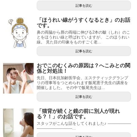
記事を読む
「ほうれい線がうすくなるとき」のお話
です。
鼻の両脇から唇の両端に伸びる2本の皺（しわ）のこ
とをほうれい線と呼ばれていますが、 このほうれい
線。 見た目の印象をものすごく老...
記事を読む
おでこのむくみの原因は？へこみとの関
係と対処法！
先日、日本抗加齢医学会、エステティックグランプ
リの理事等をつとめられます飯尾憲子先生の講座を
開催しました。 その中で飯尾先生は...
記事を読む
「猫背が続くと鏡の前に別人が現れ
る？！」のお話です。
スタッフがこんな話をしてくれました♪ -------------------
-----------------------------...