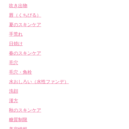
吹き出物
唇（くちびる）
夏のスキンケア
手荒れ
日焼け
春のスキンケア
毛穴
毛穴・角栓
水おしろい（水性ファンデ）
洗顔
漢方
秋のスキンケア
糖質制限