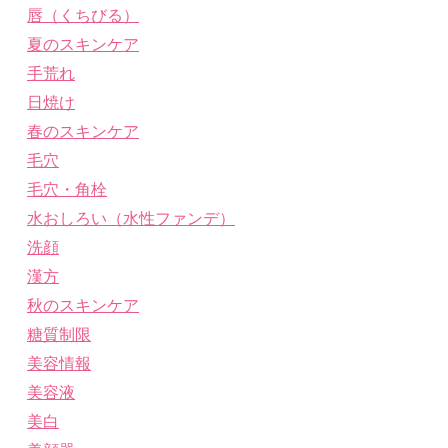
唇（くちびる）
夏のスキンケア
手荒れ
日焼け
春のスキンケア
毛穴
毛穴・角栓
水おしろい（水性ファンデ）
洗顔
漢方
秋のスキンケア
糖質制限
美容情報
美容液
美白