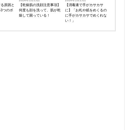
2024年5月15日
2024年5月15日
する原因と
【乾燥肌の洗顔注意事項】
【消毒液で手がカサカサ
3つのポ
何度も顔を洗って、肌が乾
に】「お札や紙をめくるの
燥して困っている！
に手がカサカサでめくれな
い！」