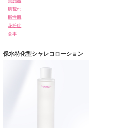
美顔器
肌荒れ
脂性肌
花粉症
食事
保水特化型シャレコローション