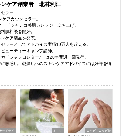
キンケア創業者 北林利江
ンセラー
キンケアカウンセラー。
サイト「シャレコ美肌カレッジ」立ち上げ。
無料肌相談を開始。
キンケア製品を発表。
セラーとしてアドバイス実績10万人を超える。
 ビューティーキャンプ講師。
ガ「シャレコレター♪」は20年間週一回発行。
特に敏感肌、乾燥肌へのスキンケアアドバイスには好評を得
ナードライ
おでこ
ニキビ・ニキビ跡