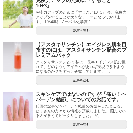
免疫力アップのために「すること
10+3」
免疫力アップのために「すること10+3」 今、免疫力
アップをすることが大きなテーマとなっておりま
す。 1954年にノーベル化学賞,1...
記事を読む
【アスタキサンチン】エイジレス肌を目
指すのには、アスタキサンチン配合のプ
レミアムパック
アスタキサンチンとは 私は、長年エイジレス肌に憧
れて、どのようなアイテムがあれば実現できるよう
になるのか？をずっと研究しています。 ...
記事を読む
スキンケアではないのですが「痛い！ヘ
バーデン結節」についてのお話です。
前回の記事でヘバーデン結節のお話をしたところ、
たくさんの方々から情報を頂戴しました。 悩んでい
る方が多くてビックリしました。 私...
記事を読む