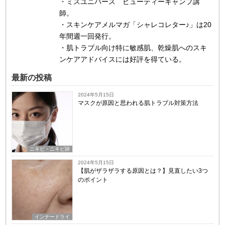
・ミスユニバース ビューティーキャンプ講
師。
・スキンケアメルマガ「シャレコレター♪」は20
年間週一回発行。
・肌トラブル向け特に敏感肌、乾燥肌へのスキ
ンケアアドバイスには好評を得ている。
最新の投稿
2024年5月15日
マスクが原因と思われる肌トラブル対策方法
ニキビ・ニキビ跡
2024年5月15日
【肌がザラザラする原因とは？】見直したい3つ
のポイント
インナードライ