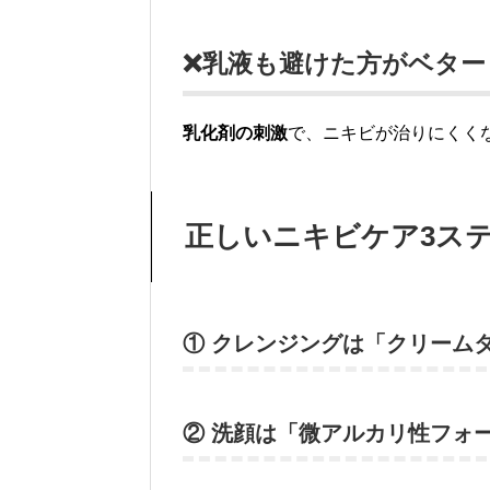
❌乳液も避けた方がベター
乳化剤の刺激
で、ニキビが治りにくく
正しいニキビケア3ス
① クレンジングは「クリーム
② 洗顔は「微アルカリ性フォ