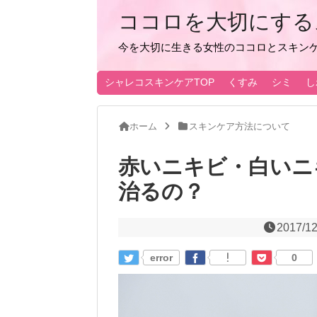
ココロを大切にするスキ
今を大切に生きる女性のココロとスキン
シャレコスキンケアTOP
くすみ
シミ
し
ホーム
スキンケア方法について
赤いニキビ・白いニ
治るの？
2017/12
error
0