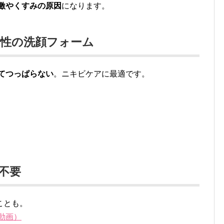
激やくすみの原因
になります。
リ性の洗顔フォーム
てつっぱらない
。ニキビケアに最適です。
不要
ことも。
動画）