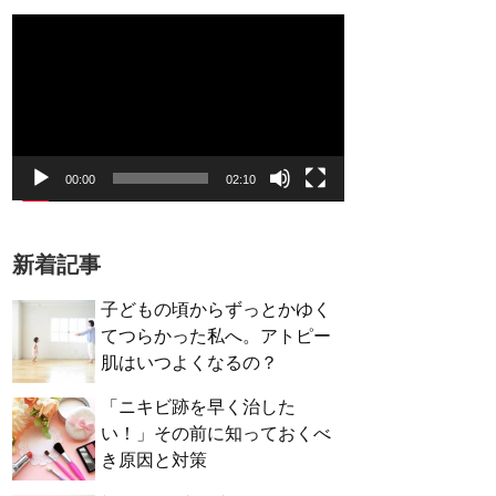
動
画
プ
レ
ー
ヤ
ー
00:00
02:10
新着記事
子どもの頃からずっとかゆく
てつらかった私へ。アトピー
肌はいつよくなるの？
「ニキビ跡を早く治した
い！」その前に知っておくべ
き原因と対策