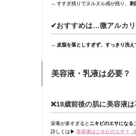
→ すすぎ残りでヌルヌル感が残り、
刺
✔おすすめは…微アルカ
→
皮脂を落としすぎず、すっきり洗え
美容液・乳液は必要？
❌18歳前後の肌に美容液は
栄養が多すぎると
ニキビのエサになる
詳しくは▶
美容液はニキビのエサ？（