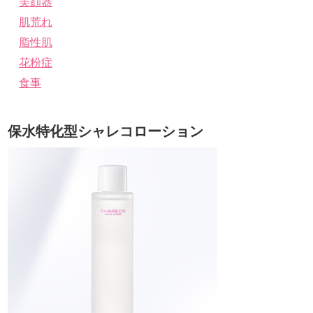
美顔器
肌荒れ
脂性肌
花粉症
食事
保水特化型シャレコローション