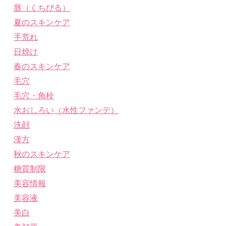
唇（くちびる）
夏のスキンケア
手荒れ
日焼け
春のスキンケア
毛穴
毛穴・角栓
水おしろい（水性ファンデ）
洗顔
漢方
秋のスキンケア
糖質制限
美容情報
美容液
美白