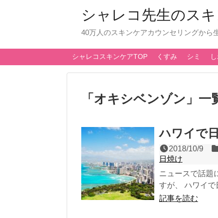
シャレコ先生のスキ
40万人のスキンケアカウンセリングから
シャレコスキンケアTOP
くすみ
シミ
し
「
オキシベンゾン
」
一
ハワイで
2018/10/9
日焼け
ニュースで話題
すが、 ハワイで
記事を読む