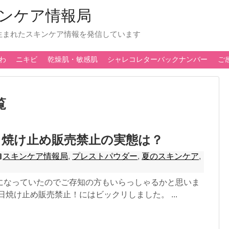
ンケア情報局
生まれたスキンケア情報を発信しています
わ
ニキビ
乾燥肌・敏感肌
シャレコレターバックナンバー
ご
覧
日焼け止め販売禁止の実態は？
スキンケア情報局
,
プレストパウダー
,
夏のスキンケア
,
になっていたのでご存知の方もいらっしゃるかと思いま
日焼け止め販売禁止！にはビックリしました。 ...