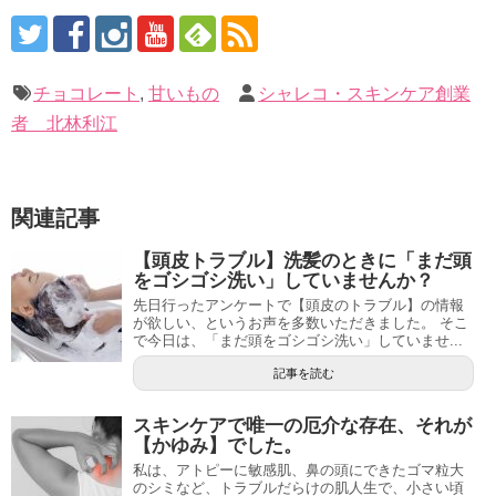
チョコレート
,
甘いもの
シャレコ・スキンケア創業
者 北林利江
関連記事
【頭皮トラブル】洗髪のときに「まだ頭
をゴシゴシ洗い」していませんか？
先日行ったアンケートで【頭皮のトラブル】の情報
が欲しい、というお声を多数いただきました。 そこ
で今日は、「まだ頭をゴシゴシ洗い」していませ...
記事を読む
スキンケアで唯一の厄介な存在、それが
【かゆみ】でした。
私は、アトピーに敏感肌、鼻の頭にできたゴマ粒大
のシミなど、トラブルだらけの肌人生で、小さい頃