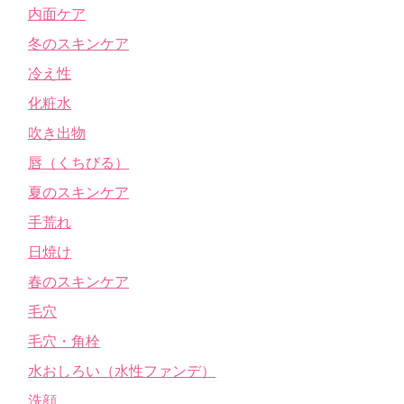
内面ケア
冬のスキンケア
冷え性
化粧水
吹き出物
唇（くちびる）
夏のスキンケア
手荒れ
日焼け
春のスキンケア
毛穴
毛穴・角栓
水おしろい（水性ファンデ）
洗顔