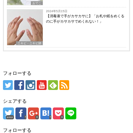
おでこ
2024年5月15日
【消毒液で手がカサカサに】「お札や紙をめくる
のに手がカサカサでめくれない！」
ニキビ・ニキビ跡
フォローする
シェアする
error
0
0
フォローする