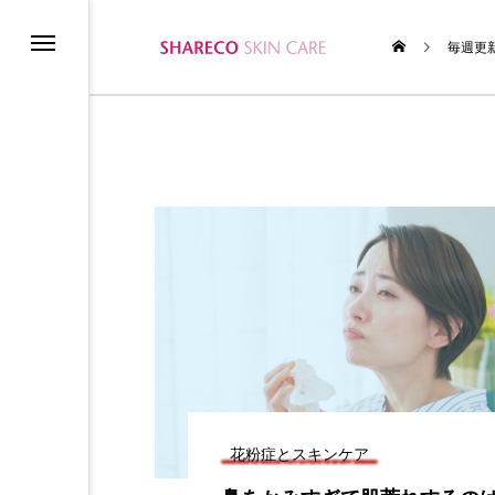
毎週更
ム
テムの使い方
花粉症とスキンケア