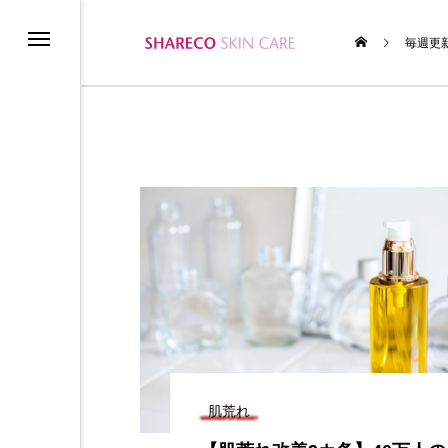
毎週更
ム
テムの使い方
肌荒れ