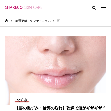
毎週更新スキンケアコラム
唇
化粧水
【唇の黒ずみ・輪郭の崩れ】乾燥で唇がギザギザ？