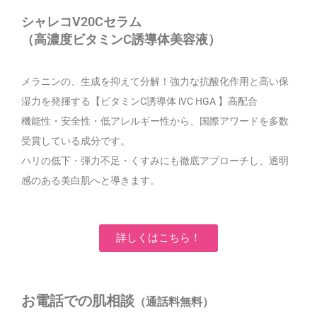
シャレコV20Cセラム
（高濃度ビタミンC誘導体美容液）
メラニンの、生成を抑えて分解！
強力な抗酸化作用と高い保
湿力を発揮する【ビタミンC誘導体 iVC HGA 】高配合
機能性・安全性・低アレルギー性から、国際アワードを多数
受賞している成分です。
ハリの低下・弾力不足・くすみにも徹底アプローチし、透明
感のある美白肌へと導きます。
詳しくはこちら！
お電話での肌
相談
（通話料無料）