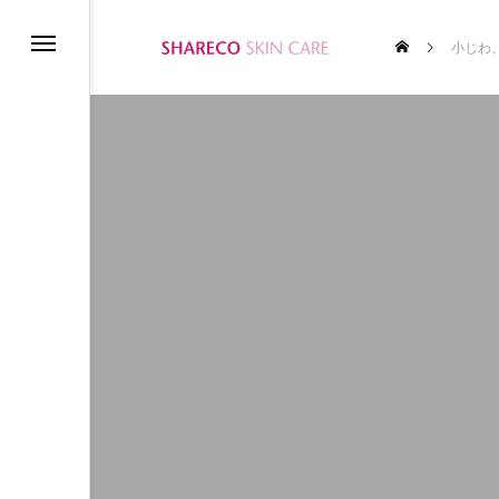
小じわ
ム
テムの使い方