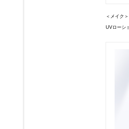
＜メイク＞
UVローシ